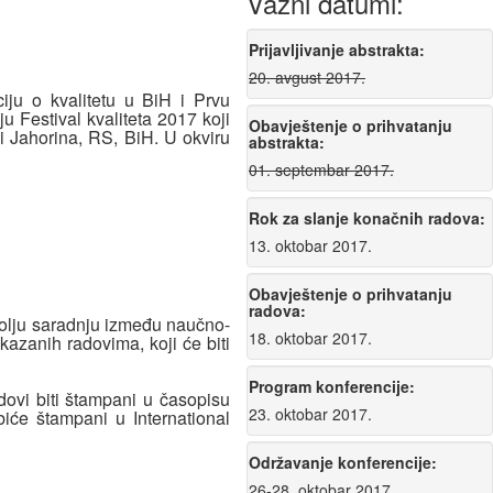
Važni datumi:
Prijavljivanje abstrakta:
20. avgust 2017.
iju o kvalitetu u BiH i Prvu
 Festival kvaliteta 2017 koji
Obavještenje o prihvatanju
i Jahorina, RS, BiH. U okviru
abstrakta:
01. septembar 2017.
Rok za slanje konačnih radova:
13. oktobar 2017.
Obavještenje o prihvatanju
radova:
i bolju saradnju između naučno-
18. oktobar 2017.
ikazanih radovima, koji će biti
Program konferencije:
dovi biti štampani u časopisu
23. oktobar 2017.
biće štampani u International
Održavanje konferencije:
26-28. oktobar 2017.