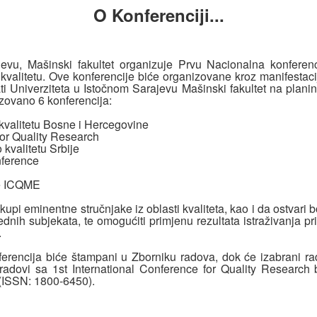
O Konferenciji...
jevu, Mašinski fakultet organizuje Prvu Nacionalna konferenc
valitetu. Ove konferencije biće organizovane kroz manifestaciju
ti Univerziteta u Istočnom Sarajevu Mašinski fakultet na planin
zovano 6 konferencija:
 kvalitetu Bosne i Hercegovine
for Quality Research
 kvalitetu Srbije
nference
ce ICQME
 okupi eminentne stručnjake iz oblasti kvaliteta, kao i da ostvar
ivrednih subjekata, te omogućiti primjenu rezultata istraživanja pr
.
ferencija biće štampani u Zborniku radova, dok će izabrani ra
ni radovi sa 1st International Conference for Quality Research 
 (ISSN: 1800-6450).