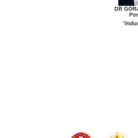
DR GOR
Por
“Indus