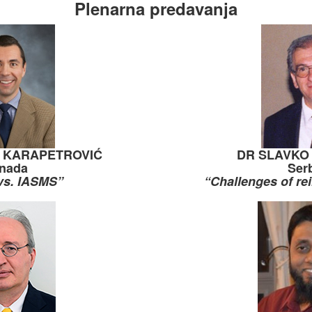
Plenarna predavanja
V KARAPETROVIĆ
DR SLAVKO
nada
Ser
vs. IASMS”
“Challenges of rei