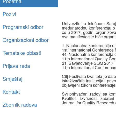
Početna
Pozivi
Univerzitet u Istočnom Sara
Programski odbor
međunarodnu konferenciju o k
će u 2017. godini organizova
ove manifestacije biće organi
Organizacioni odbor
1. Nacionalna konferencija o
1st International Conference 
Tematske oblasti
44. Nacionalna konferencija o
11th International Quality Co
21. Savjetovanje SQM 2017
Prijava rada
11th International Conferen
Cilj Festivala kvaliteta je da
Smještaj
istraživačkih institucija i pr
objavljeni tokom konferencije
Kontakt
Svi prihvaćeni radovi sa kon
Kvalitet i izvrsnost. Izabra
Journal for Quality Research
Zbornik radova