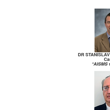
DR STANISLA
Ca
“AISMS 